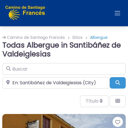
Camino de Santiago Francés
Sitios
Albergue
Todas Albergue in Santibáñez de
Valdeiglesias
Buscar
Cerca de
Bus
Título
Fa