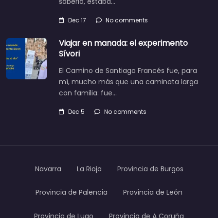
saberlo, estaba…
Dec 17
No comments
Viajar en manada: el experimento
Sívori
El Camino de Santiago Francés fue, para
mí, mucho más que una caminata larga
con familia: fue…
Dec 5
No comments
Navarra
La Rioja
Provincia de Burgos
Provincia de Palencia
Provincia de León
Provincia de Lugo
Provincia de A Coruña