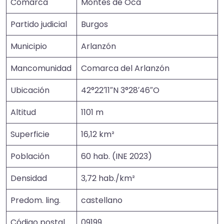
Comarca
Montes de Oca
Partido judicial
Burgos
Municipio
Arlanzón
Mancomunidad
Comarca del Arlanzón
Ubicación
42°22′11″N 3°28′46″O
Altitud
1101 m
Superficie
16,12 km²
Población
60 hab. (INE 2023)
Densidad
3,72 hab./km²
Predom. ling.
castellano
Código postal
09199