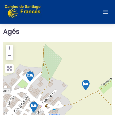
Agés
+
−