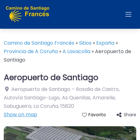
Camino de Santiago Francés
»
Sitios
»
España
»
Provincia de A Coruña
»
A Lavacolla
»
Aeropuerto de
Santiago
Aeropuerto de Santiago
Aeropuerto de Santiago – Rosalia de Castro,
Autovía Santiago-Lugo, As Quenllas, Amarelle,
Sabugueira, La Coruña
,
15820
Show on map
Share
Favorito