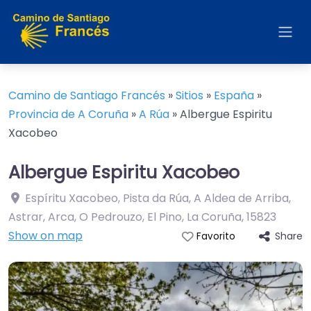
Camino de Santiago Francés
»
Sitios
»
España
»
Provincia de A Coruña
»
A Rúa
»
Albergue Espiritu
Xacobeo
Albergue Espiritu Xacobeo
Espíritu Xacobeo, Pista da Rúa, A Aldea de Arriba,
Astrar, Arca, O Pedrouzo, El Pino, La Coruña
,
15823
Show on map
Share
Favorito