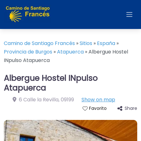
Camino de Santiago Francés
»
Sitios
»
España
»
Provincia de Burgos
»
Atapuerca
»
Albergue Hostel
INpulso Atapuerca
Albergue Hostel INpulso
Atapuerca
6 Calle la Revilla
,
09199
Show on map
Share
Favorito