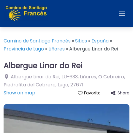
Camino de Santiago Francés
»
Sitios
»
España
»
Provincia de Lugo
»
Liñares
»
Albergue Linar do Rei
Albergue Linar do Rei
Albergue Linar do Rei, LU-633, Liñares, O Cebreiro,
Piedrafita del Cebrero, Lugo
,
27671
Show on map
Share
Favorito