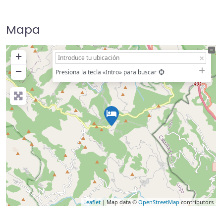
Mapa
+
−
Presiona la tecla «Intro» para buscar
Leaflet
| Map data ©
OpenStreetMap
contributors