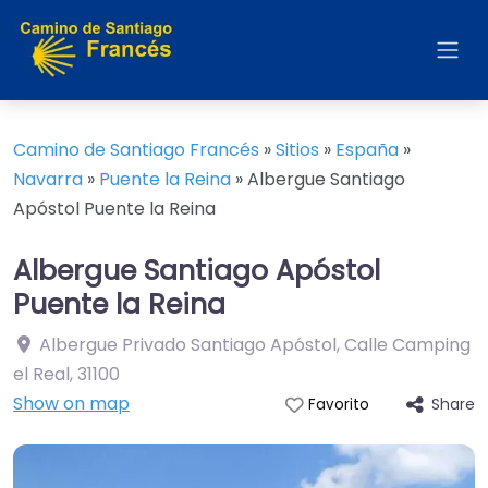
Camino de Santiago Francés
»
Sitios
»
España
»
Navarra
»
Puente la Reina
»
Albergue Santiago
Apóstol Puente la Reina
Albergue Santiago Apóstol
Puente la Reina
Albergue Privado Santiago Apóstol, Calle Camping
el Real
,
31100
Show on map
Share
Favorito