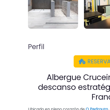
Perfil
RESERV
Albergue Crucei
descanso estratég
Fran
Ubicado en pleno corazón de
O Pedrouzo
,