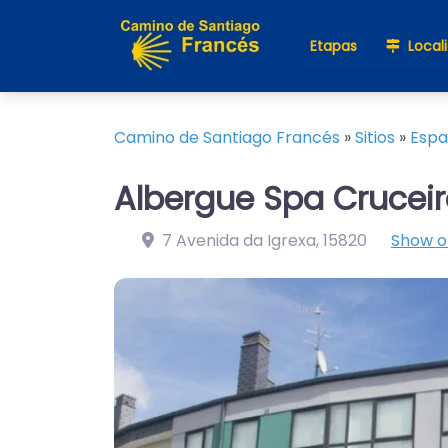
Etapas
Local
Camino de Santiago Francés
»
Sitios
»
Esp
Albergue Spa Crucei
7 Avenida da Igrexa
,
15820
Show 