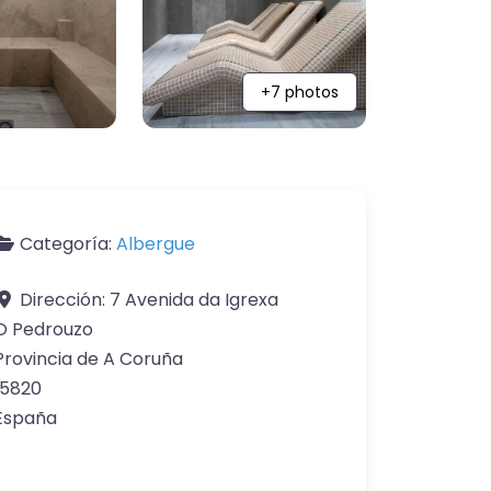
+7 photos
Categoría:
Albergue
Dirección:
7 Avenida da Igrexa
O Pedrouzo
Provincia de A Coruña
15820
España