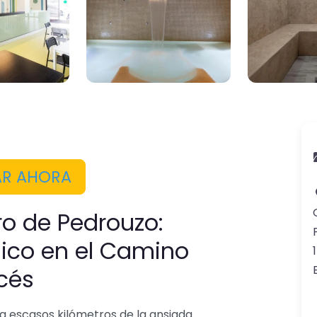
AR AHORA
ro de Pedrouzo:
ico en el Camino
cés
 a escasos kilómetros de la ansiada