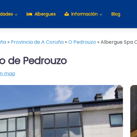
idades
Albergues
Información
Blog
aña
»
Provincia de A Coruña
»
O Pedrouzo
»
Albergue Spa C
ro de Pedrouzo
on map