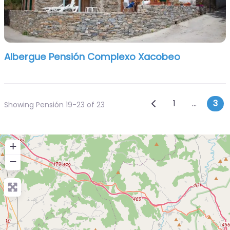
Albergue Pensión Complexo Xacobeo
Posts navi
Entradas reciente
1
…
3
Showing Pensión 19-23 of 23
+
−