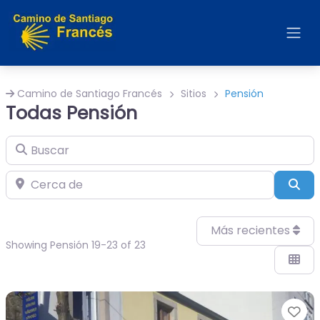
Camino de Santiago Francés
Sitios
Pensión
Todas Pensión
Buscar
Cerca de
Bus
Más recientes
Showing Pensión 19-23 of 23
Fa