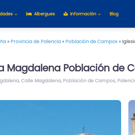
idades
Albergues
Información
Blog
aña
»
Provincia de Palencia
»
Población de Campos
»
Igles
ría Magdalena Población de
agdalena, Calle Magdalena, Población de Campos, Palenci