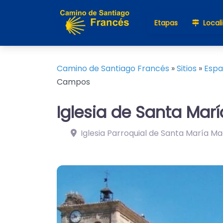
Etapas
Local
Camino de Santiago Francés
»
Sitios
»
Esp
Campos
Iglesia de Santa Ma
Iglesia Parroquial de Santa María M