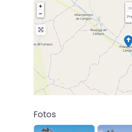
+
−
Pre
Fotos