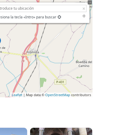
siona la tecla «Intro» para buscar
Leaflet
| Map data ©
OpenStreetMap
contributors