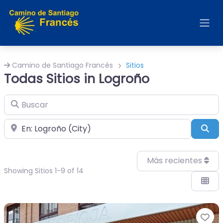
Camino de Santiago Francés
Sitios
Todas Sitios in Logroño
Buscar
Cerca de
Bus
Más recientes
Showing Sitios 1-9 of 14
Fa