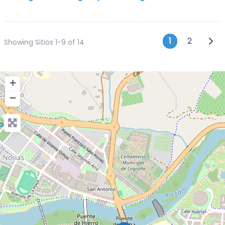
Posts n
Entr
1
2
Showing Sitios 1-9 of 14
+
−