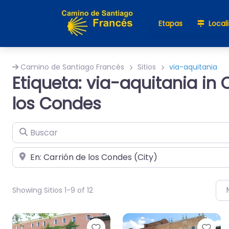
Etapas
Local
Camino de Santiago Francés
Sitios
via-aquitania
Etiqueta: via-aquitania in 
los Condes
Buscar
Cerca de
Showing Sitios 1-9 of 12
Favorito
Fav