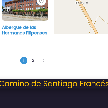
orito
Favorito
Albergue de las
Hermanas Filipenses
Posts navigation
Entradas anteriores
1
2
Camino de Santiago Francé