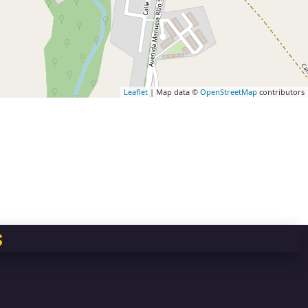
Leaflet
| Map data ©
OpenStreetMap
contributors
s