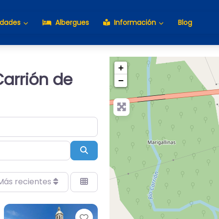
idades
Albergues
Información
Blog
+
Carrión de
−
Buscar
Más recientes
orito
Favorito