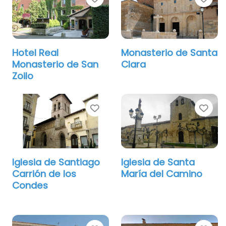
Hotel Real
Monasterio de Santa
Monasterio de San
Clara
Zoilo
Favorito
Fav
Iglesia de Santiago
Iglesia de Santa
Carrión de los
María del Camino
Condes