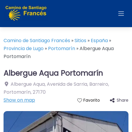
Camino de Santiago Francés
»
Sitios
»
España
»
Provincia de Lugo
»
Portomarín
»
Albergue Aqua
Portomarín
Albergue Aqua Portomarín
Albergue Aqua, Avenida de Sarria, Barreiro,
Portomarín
,
27170
Show on map
Share
Favorito