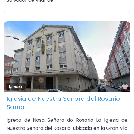
Salvador de Vilar de
Fa
Iglesia
Iglesia de Nuestra Señora del Rosario
Sarria
Igrexa de Nosa Señora do Rosario La Iglesia de
Nuestra Señora del Rosario, ubicada en la Gran Vía