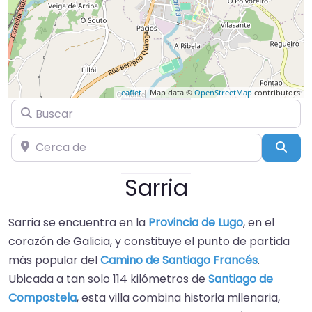
Leaflet
| Map data ©
OpenStreetMap
contributors
Buscar
Cerca de
Busc
Sarria
Sarria se encuentra en la
Provincia de Lugo
, en el
corazón de Galicia, y constituye el punto de partida
más popular del
Camino de Santiago Francés
.
Ubicada a tan solo 114 kilómetros de
Santiago de
Compostela
, esta villa combina historia milenaria,