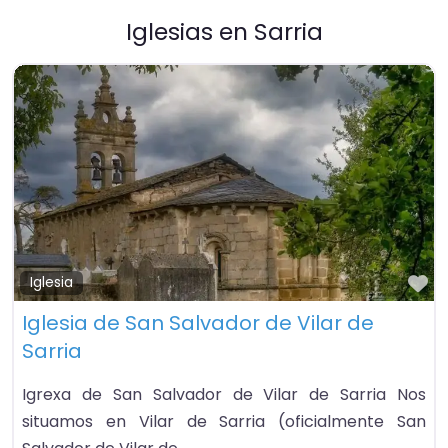
Iglesias en Sarria
Fa
Iglesia
Iglesia de San Salvador de Vilar de
Sarria
Igrexa de San Salvador de Vilar de Sarria Nos
situamos en Vilar de Sarria (oficialmente San