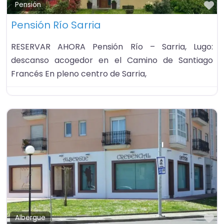
Fa
Pensión
Pensión Río Sarria
RESERVAR AHORA Pensión Río – Sarria, Lugo:
descanso acogedor en el Camino de Santiago
Francés En pleno centro de Sarria,
Fa
Albergue