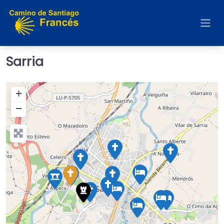
Sarria
+
−