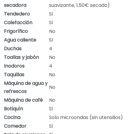
secadora
suavizante, 1,50€ secado)
Tendedero
Sí
Calefacción
Sí
Frigorífico
No
Agua caliente
Sí
Duchas
4
Toallas y jabón
No
Inodoros
4
Taquillas
No
Máquina de agua y
No
refrescos
Máquina de café
No
Botiquín
Sí
Cocina
Solo microondas (sin utensilios)
Comedor
Sí