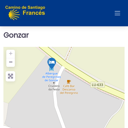
Gonzar
+
−