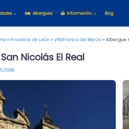
idades
Albergues
Información
Blog
aña
»
Provincia de León
»
Villafranca del Bierzo
»
Albergue 
San Nicolás El Real
on map