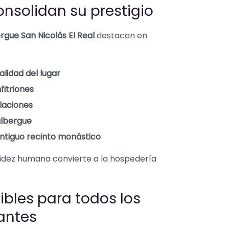
onsolidan su prestigio
rgue San Nicolás El Real
destacan en
alidad del lugar
fitriones
alaciones
albergue
antiguo recinto monástico
alidez humana convierte a la hospedería
sibles para todos los
antes