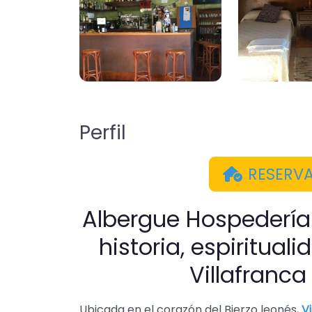
Perfil
RESERV
Albergue Hospedería 
historia, espiritua
Villafranca
Ubicada en el corazón del Bierzo leonés,
Vi