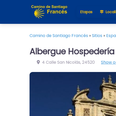
Etapas
Local
Camino de Santiago Francés
»
Sitios
»
Esp
Albergue Hospedería 
4 Calle San Nicolás
,
24520
Show 