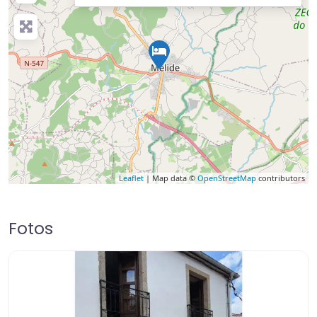
Leaflet
| Map data ©
OpenStreetMap
contributors
Fotos