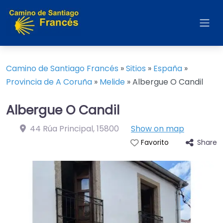
Camino de Santiago Francés
»
Sitios
»
España
»
Provincia de A Coruña
»
Melide
»
Albergue O Candil
Albergue O Candil
44 Rúa Principal
,
15800
Show on map
Share
Favorito