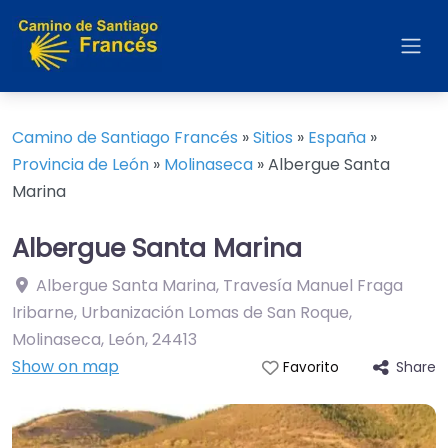
Camino de Santiago Francés
»
Sitios
»
España
»
Provincia de León
»
Molinaseca
»
Albergue Santa
Marina
Albergue Santa Marina
Albergue Santa Marina, Travesía Manuel Fraga
Iribarne, Urbanización Lomas de San Roque,
Molinaseca, León
,
24413
Show on map
Share
Favorito