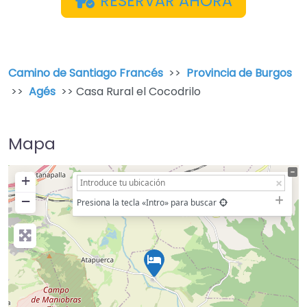
RESERVAR AHORA
Camino de Santiago Francés
>>
Provincia de Burgos
>>
Agés
>> Casa Rural el Cocodrilo
Mapa
+
−
Presiona la tecla «Intro» para buscar