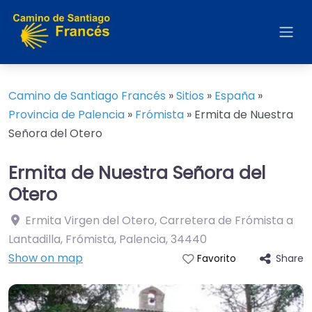
Camino de Santiago Francés
»
Sitios
»
España
»
Provincia de Palencia
»
Frómista
»
Ermita de Nuestra
Señora del Otero
Ermita de Nuestra Señora del
Otero
Ermita Virgen del Otero, Carretera de Frómista a
Lantadilla, Frómista, Palencia
,
34440
Show on map
Share
Favorito