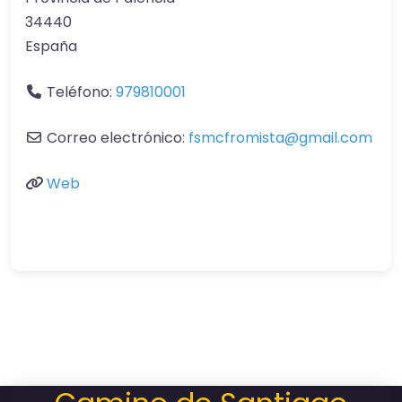
34440
España
Teléfono:
979810001
Correo electrónico:
fsmcfromista
@
gmail.com
Web