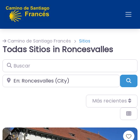
Camino de Santiago Francés
Sitios
Todas Sitios in Roncesvalles
Buscar
Cerca de
Bus
Más recientes
Fa