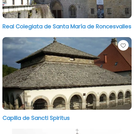
Real Colegiata de Santa María de Roncesvalles
Fa
Capilla de Sancti Spiritus