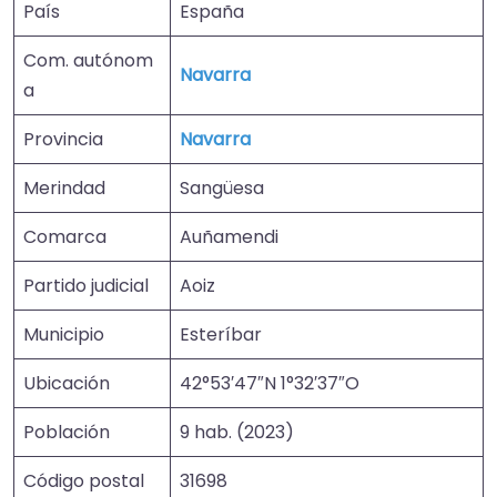
País
España
Com. autónom
Navarra
a
Provincia
Navarra
Merindad
Sangüesa
Comarca
Auñamendi
Partido judicial
Aoiz
Municipio
Esteríbar
Ubicación
42°53′47″N 1°32′37″O
Población
9 hab. (2023)
Código postal
31698