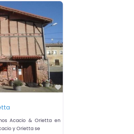
Favorito
etta
os Acacio & Orietta en
cacio y Orietta se