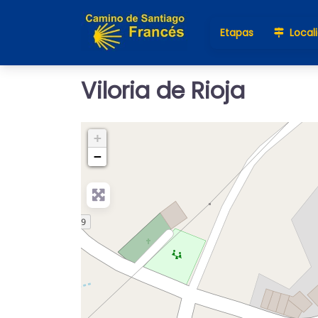
Etapas
Local
Viloria de Rioja
+
−