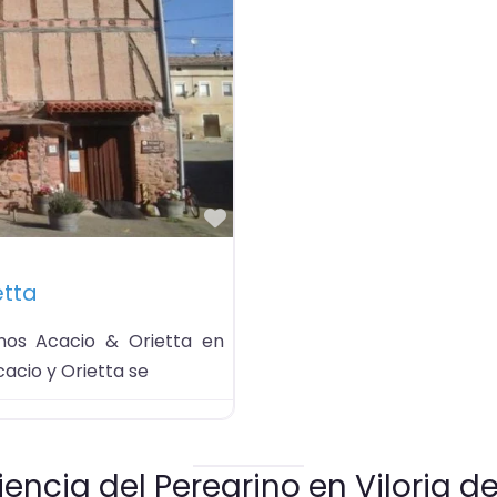
Favorito
etta
os Acacio & Orietta en
cacio y Orietta se
iencia del Peregrino en Viloria de