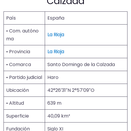
Calzada
País
España
• Com. autóno
La Rioja
ma
• Provincia
La Rioja
• Comarca
Santo Domingo de la Calzada
• Partido judicial
Haro
Ubicación
42°26′31″N 2°57′09″O
• Altitud
639​ m
Superficie
40,09 km²
Fundación
Siglo XI