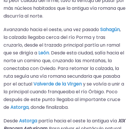
la peor calidad del firme, tuvo la ventaja de pasar por
más núcleos habitados que la antigua vía romana que
discurría al norte.
Avanzando hacia el oeste, una vez pasado
Sahagún
,
la calzada llegaba cerca del río Porma y tras
cruzarlo, desde el trazado principal partía un ramal
que se dirigía a
León
.​ Desde esta ciudad, salía hacia el
norte un camino que, cruzando las montañas, la
conectaba con Oviedo.​ Para retomar la calzada, la
ruta seguía una vía romana secundaria que pasaba
por el actual
Valverde de la Virgen
y se volvía a unir a
la principal cuando franqueaba el río Órbigo.​ Poco
después de este punto llegaba al importante cruce
de
Astorga
, donde finalizaba.
Desde
Astorga
partía hacia el oeste la antigua vía
XIX
Bracara Asturicam
. Para salvar el obstáculo natural