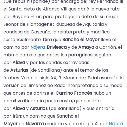
(De rebus hispaniae) por encargo del rey Fernando III
el Santo, nieto de Alfonso VIII que abrió la nueva ruta
por Bayona –Irun para proteger la dote de su mujer
Leonor de Plantagenet, duquesa de Aquitania y
condesa de Gascuña, la reinterpretó y modificó
sustancialmente. Dirá que
Sancho el Mayor
llevó el
camino por
Nájera
,
Briviesca
y de
Amaya
a Carrión, el
mismo camino que antes los
peregrinos
seguían
por
Alava
y por las sendas extraviadas
de
Asturias
(de Santillana) ante el temor de los
árabes. Ya en el siglo XX, R. Menéndez Pidal asumiría la
versión de Jiménez de Rada interpretando a su modo
que antes de abrirse el
Camino Francés
hubo un
primitivo itinerario por la costa, que pasaría
por
Alava
y
Asturias
(de Santillana) y que entraría
por
Irún
; un camino que
Sancho el
Mayor
de
Navarra
mudaría ya en el siglo XI por
Nájera