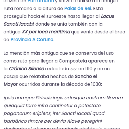
el Miño en
Portomarín
y volvía a unirse a la antigua
ruta romana a la altura de
Palas de Rei
.​ Esta
proseguía hacia el suroeste hasta llegar al
Locus
Sancti Iacobi
, donde se unía también con la
antigua
XX per loca maritima
que venía desde el área
de
Provincia A Coruña
.
La mención más antigua que se conserva del uso
como ruta para llegar a Compostela aparece en
la
Crónica Silense
redactada
ca.
en 1110 y en un
pasaje que relataba hechos de
Sancho el
Mayor
ocurridos durante la década de 1030:
ipsis namque Pirineis iugis adusque castrum Nazara
quidquid terre infra continetur a potestate
paganorum eripiens, iter Sancti Iacobi quod
barbárico timore per devia Alave peregrini
declinabant absque retractionis obstáculo currere