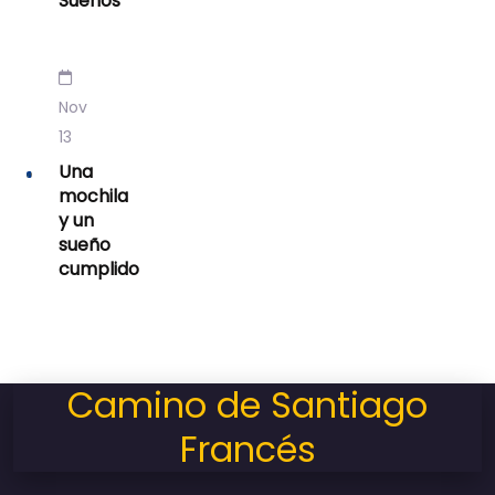
Sueños
Nov
13
Una
mochila
y un
sueño
cumplido
Camino de Santiago
Francés