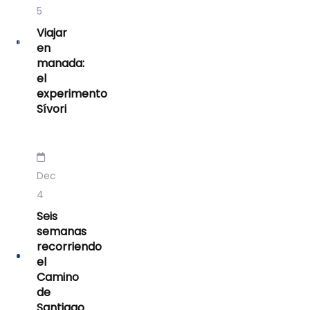
5
Viajar
en
manada:
el
experimento
Sívori
Dec
4
Seis
semanas
recorriendo
el
Camino
de
Santiago