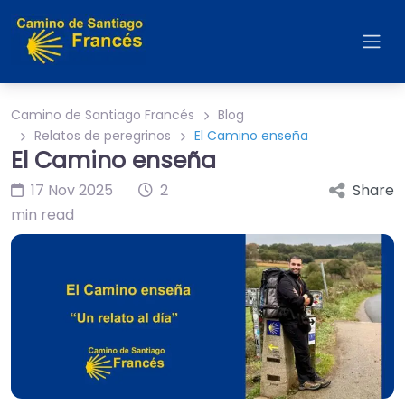
Camino de Santiago Francés
Blog
Relatos de peregrinos
El Camino enseña
El Camino enseña
17 Nov 2025
2
Share
min read