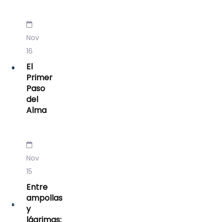
Nov
16
El
Primer
Paso
del
Alma
Nov
15
Entre
ampollas
y
lágrimas: