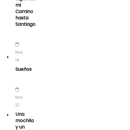
mi
Camino
hasta
Santiago
Nov
14
Sueños
Nov
13
Una
mochila
y un