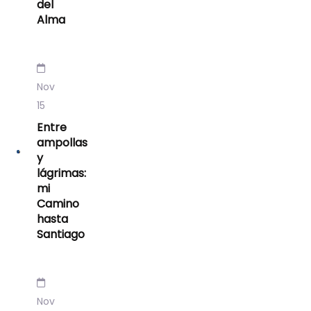
del
Alma
Nov
15
Entre
ampollas
y
lágrimas:
mi
Camino
hasta
Santiago
Nov