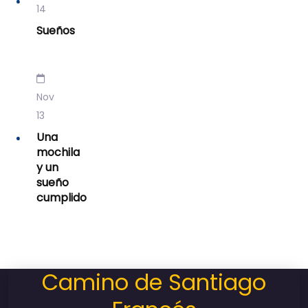
14
Sueños
Nov
13
Una
mochila
y un
sueño
cumplido
Camino de Santiago