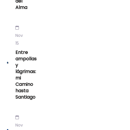
del
Alma
Nov
15
Entre
ampollas
y
lágrimas:
mi
Camino
hasta
Santiago
Nov