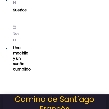
14
Sueños
Nov
13
Una
mochila
y un
sueño
cumplido
Camino de Santiago
Francés