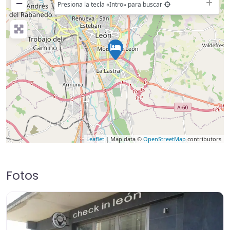
−
Presiona la tecla «Intro» para buscar
Leaflet
| Map data ©
OpenStreetMap
contributors
Fotos