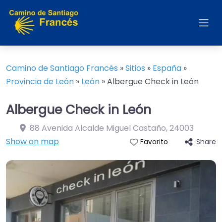
Camino de Santiago Francés
»
Sitios
»
España
»
Provincia de León
»
León
»
Albergue Check in León
Albergue Check in León
88 Avenida Alcalde Miguel Castaño
,
24003
Show on map
Share
Favorito