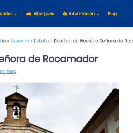
idades
Albergues
Información
Blog
aña
»
Navarra
»
Estella
»
Basílica de Nuestra Señora de R
 Señora de Rocamador
on map