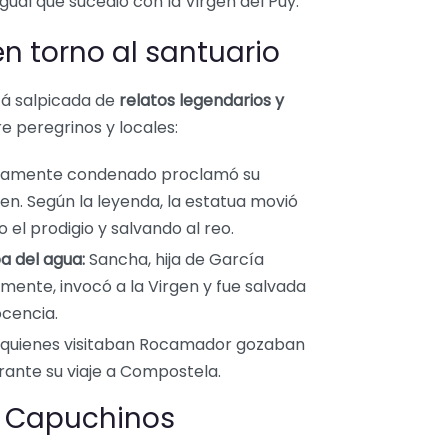
 igual que sucedió con la Virgen del Puy.
n torno al santuario
tá salpicada de
relatos legendarios y
e peregrinos y locales:
stamente condenado proclamó su
gen. Según la leyenda, la estatua movió
 el prodigio y salvando al reo.
a del agua:
Sancha, hija de García
mente, invocó a la Virgen y fue salvada
cencia.
 quienes visitaban Rocamador gozaban
urante su viaje a Compostela.
os Capuchinos