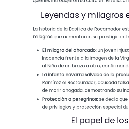
quienes introdujeron su culto en Estella, al
Leyendas y milagros e
La historia de la Basílica de Rocamador es
milagros
que aumentaron su prestigio entr
El milagro del ahorcado:
un joven inju
inocencia frente a la imagen de la Vir
al Niño de un brazo a otro, confirmando
La infanta navarra salvada de la prueb
Ramírez el Restaurador, acusada falsa
de morir ahogada, demostrando su ino
Protección a peregrinos:
se decía que
de privilegios y protección especial d
El papel de l