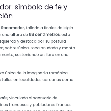
or: símbolo de fe y
ción
e Rocamador
, tallada a finales del siglo
on una altura de
88 centímetros
, esta
izquierda y destaca por su postura
nica, sobretúnica, toca anudada y manto
 y manto, sosteniendo un libro en una
ieza única de la imaginería románica
s tallas en localidades cercanas como
ncés
, vinculada al santuario de
inos franceses y pobladores francos