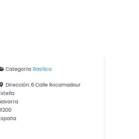
Categoría:
Basílica
Dirección:
6 Calle Rocamadour
Estella
Navarra
31200
España