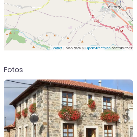
Leaflet
| Map data ©
OpenStreetMap
contributors
Fotos