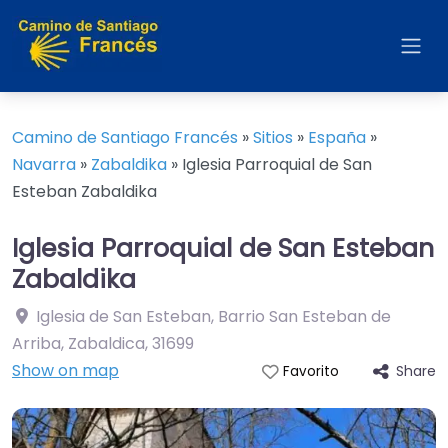
Camino de Santiago Francés
»
Sitios
»
España
»
Navarra
»
Zabaldika
»
Iglesia Parroquial de San
Esteban Zabaldika
Iglesia Parroquial de San Esteban
Zabaldika
Iglesia de San Esteban, Barrio San Esteban de
Arriba, Zabaldica
,
31699
Show on map
Share
Favorito