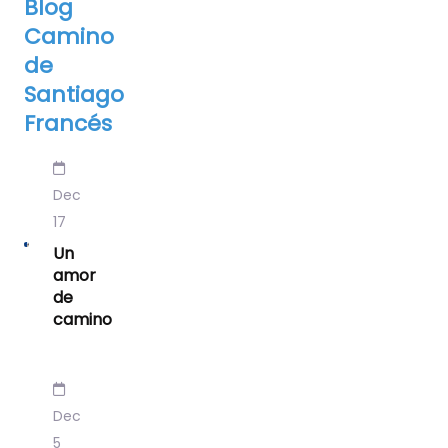
Blog
Camino
de
Santiago
Francés
Dec
17
Un
amor
de
camino
Dec
5