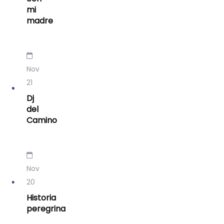
mi
madre
Nov
21
Dj
del
Camino
Nov
20
Historia
peregrina