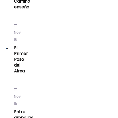
Camino
enseña
Nov
16
El
Primer
Paso
del
Alma
Nov
15
Entre
ampollas