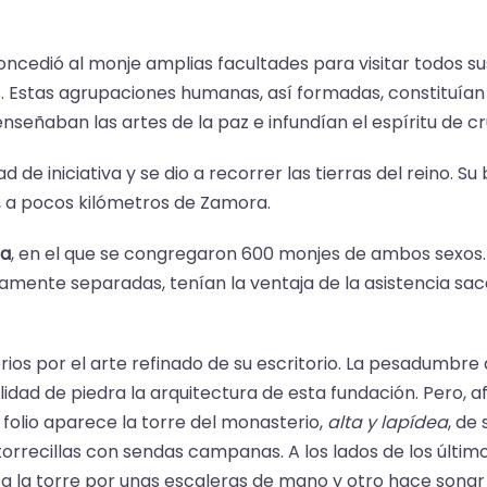
ncedió al monje amplias facultades para visitar todos su
Estas agrupaciones humanas, así formadas, constituían u
nseñaban las artes de la paz e infundían el espíritu de c
de iniciativa y se dio a recorrer las tierras del reino. Su 
, a pocos kilómetros de Zamora.
ra
, en el que se congregaron 600 monjes de ambos sexos.
samente separadas, tenían la ventaja de la asistencia sac
s por el arte refinado de su escritorio. La pesadumbre de
idad de piedra la arquitectura de esta fundación. Pero, 
 folio aparece la torre del monasterio,
alta y lapídea
, de
 torrecillas con sendas campanas. A los lados de los últi
a la torre por unas escaleras de mano y otro hace sonar