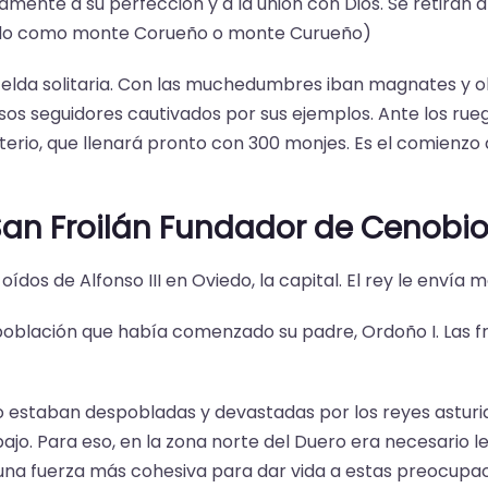
amente a su perfección y a la unión con Dios. Se retiran
cido como monte Corueño o monte Curueño)
celda solitaria. Con las muchedumbres iban magnates y o
s seguidores cautivados por sus ejemplos. Ante los ruegos
sterio, que llenará pronto con 300 monjes. Es el comienz
an Froilán Fundador de Cenobi
oídos de Alfonso III en Oviedo, la capital. El rey le envía
epoblación que había comenzado su padre, Ordoño I. Las f
 estaban despobladas y devastadas por los reyes asturiano
ajo. Para eso, en la zona norte del Duero era necesario l
una fuerza más cohesiva para dar vida a estas preocupac