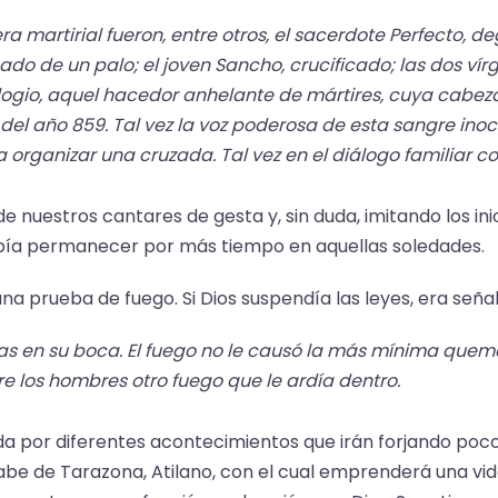
 martirial fueron, entre otros, el sacerdote Perfecto, de
ado de un palo; el joven Sancho, crucificado; las dos v
gio, aquel hacedor anhelante de mártires, cuya cabeza c
 del año 859. Tal vez la voz poderosa de esta sangre in
organizar una cruzada. Tal vez en el diálogo familiar con 
e nuestros cantares de gesta y, sin duda, imitando los inic
debía permanecer por más tiempo en aquellas soledades.
na prueba de fuego. Si Dios suspendía las leyes, era señal
s en su boca. El fuego no le causó la más mínima quem
e los hombres otro fuego que le ardía dentro.
ada por diferentes acontecimientos que irán forjando poco
e de Tarazona, Atilano, con el cual emprenderá una vid