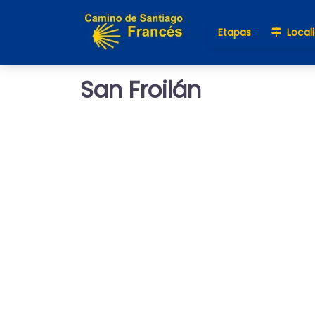
Etapas
Local
San Froilán