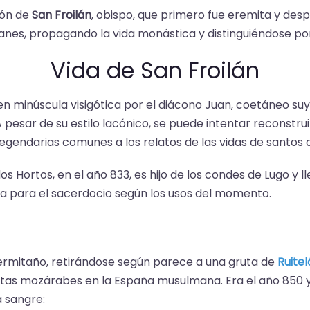
ión de
San Froilán
, obispo, que primero fue eremita y des
anes, propagando la vida monástica y distinguiéndose por
Vida de San Froilán
n minúscula visigótica por el diácono Juan, coetáneo suy
A pesar de su estilo lacónico, se puede intentar reconstru
egendarias comunes a los relatos de las vidas de santos 
os Hortos, en el año 833, es hijo de los condes de Lugo y 
a para el sacerdocio según los usos del momento.
ce ermitaño, retirándose según parece a una gruta de
Ruite
ueltas mozárabes en la España musulmana. Era el año 850
a sangre: