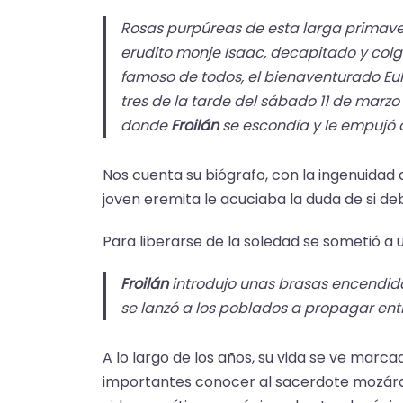
Rosas purpúreas de esta larga primavera
erudito monje Isaac, decapitado y colg
famoso de todos, el bienaventurado Eulo
tres de la tarde del sábado 11 de marzo
donde
Froilán
se escondía y le empujó a 
Nos cuenta su biógrafo, con la ingenuidad d
joven eremita le acuciaba la duda de si 
Para liberarse de la soledad se sometió a u
Froilán
introdujo unas brasas encendida
se lanzó a los poblados a propagar entr
A lo largo de los años, su vida se ve marc
importantes conocer al sacerdote mozárab