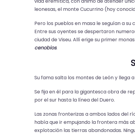
vida eremítica, con ánimo de atender únic
leonesas, el monte Cucurrino (hoy cono
Pero los pueblos en masa le seguían a su 
Entre sus oyentes se despertaron numeroso
ciudad de Viseu. Allí erige su primer mona
cenobios
.
S
Su fama salta los montes de León y llega a 
Se fija en él para la gigantesca obra de r
por el sur hasta la línea del Duero.
Las zonas fronterizas a ambos lados del río
había que ir empujando la frontera más ab
explotación las tierras abandonadas. Ning