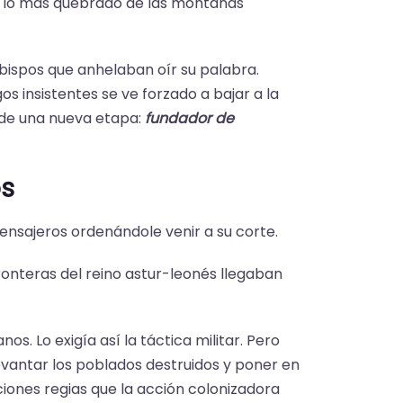
 a lo más quebrado de las montañas
bispos que anhelaban oír su palabra.
 insistentes se ve forzado a bajar a la
o de una nueva etapa:
fundador de
os
 mensajeros ordenándole venir a su corte.
ronteras del reino astur-leonés llegaban
s. Lo exigía así la táctica militar. Pero
evantar los poblados destruidos y poner en
iones regias que la acción colonizadora