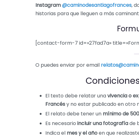
Instagram
@caminodesantiagofrances
, 
historias para que lleguen a más caminant
Formu
[contact-form-7 id=»27fad7a» title=»Form
O puedes enviar por email
relatos@camin
Condiciones
El texto debe relatar una
vivencia o e
Francés
y no estar publicado en otro 
El relato debe tener un
mínimo de 500
Es necesario
incluir una fotografía
de b
Indica el
mes y el año
en que realizast