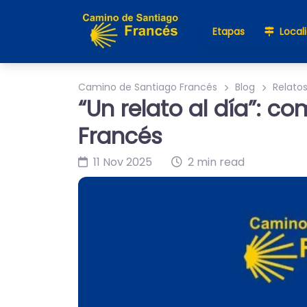
Etapas
Local
Camino de Santiago Francés
Blog
Relato
“Un relato al día”: c
Francés
11 Nov 2025
2 min read