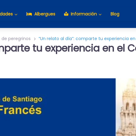
idades
Albergues
Información
Blog
s de peregrinos
“Un relato al día”: comparte tu experiencia e
omparte tu experiencia en el