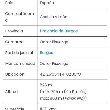
País
España
Com. autónom
Castilla y León
a
Provincia
Provincia de Burgos
Comarca
Odra-Pisuerga
Partido judicial
Burgos
Mancomunidad
Odra-Pisuerga
Ubicación
42°25′05″N 4°02′30″O
828 m
Altitud
(mín: 795 m (río Brullés),
máx: 863 m (
Paramillo
))
Superficie
113,11 km²