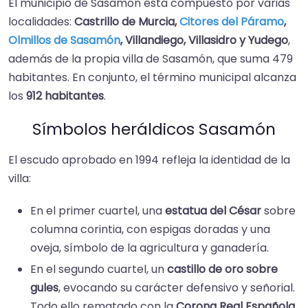
El municipio de Sasamón está compuesto por varias
localidades:
Castrillo de Murcia,
Citores del Páramo
,
Olmillos de Sasamón
, Villandiego, Villasidro y Yudego
,
además de la propia villa de Sasamón, que suma 479
habitantes. En conjunto, el término municipal alcanza
los
912 habitantes
.
Símbolos heráldicos Sasamón
El escudo aprobado en 1994 refleja la identidad de la
villa:
En el primer cuartel, una
estatua del César
sobre
columna corintia, con espigas doradas y una
oveja, símbolo de la agricultura y ganadería.
En el segundo cuartel, un
castillo de oro sobre
gules
, evocando su carácter defensivo y señorial.
Todo ello rematado con la
Corona Real Española
.