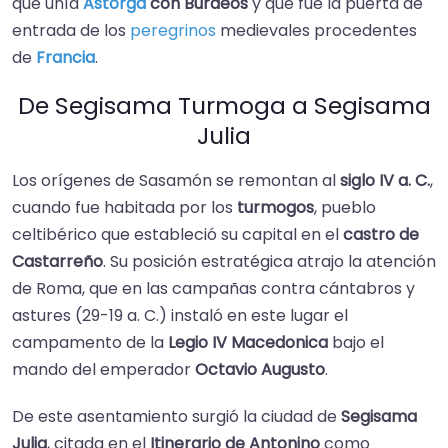
que unía
Astorga
con Burdeos
y que fue la puerta de
entrada de los
peregrinos
medievales procedentes
de
Francia
.
De Segisama Turmoga a Segisama
Julia
Los orígenes de Sasamón se remontan al
siglo IV a. C.
,
cuando fue habitada por los
turmogos
, pueblo
celtibérico que estableció su capital en el
castro de
Castarreño
. Su posición estratégica atrajo la atención
de Roma, que en las campañas contra cántabros y
astures (29-19 a. C.) instaló en este lugar el
campamento de la
Legio IV Macedonica
bajo el
mando del emperador
Octavio Augusto
.
De este asentamiento surgió la ciudad de
Segisama
Julia
, citada en el
Itinerario de Antonino
como