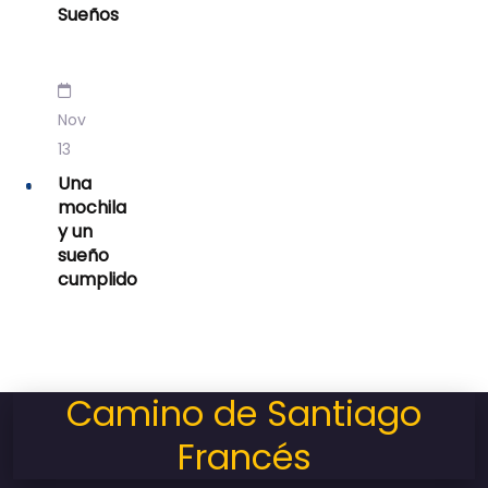
Sueños
Nov
13
Una
mochila
y un
sueño
cumplido
Camino de Santiago
Francés