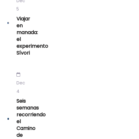
Dec
5
Viajar
en
manada:
el
experimento
Sívori
Dec
4
Seis
semanas
recorriendo
el
Camino
de