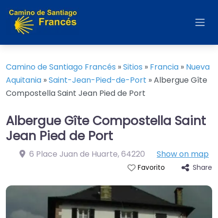
Camino de Santiago Francés
»
Sitios
»
Francia
»
Nueva
Aquitania
»
Saint-Jean-Pied-de-Port
»
Albergue Gîte
Compostella Saint Jean Pied de Port
Albergue Gîte Compostella Saint
Jean Pied de Port
6 Place Juan de Huarte
,
64220
Show on map
Share
Favorito