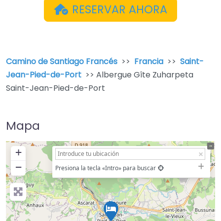
RESERVAR AHORA
Camino de Santiago Francés
>>
Francia
>>
Saint-
Jean-Pied-de-Port
>> Albergue Gîte Zuharpeta
Saint-Jean-Pied-de-Port
Mapa
+
−
Presiona la tecla «Intro» para buscar