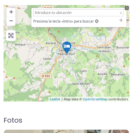
+
−
Presiona la tecla «Intro» para buscar
Leaflet
| Map data ©
OpenStreetMap
contributors
Fotos