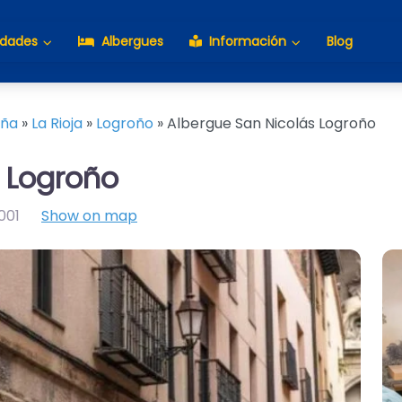
idades
Albergues
Información
Blog
aña
»
La Rioja
»
Logroño
»
Albergue San Nicolás Logroño
 Logroño
001
Show on map