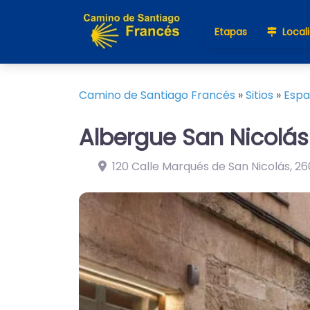
Etapas
Local
Camino de Santiago Francés
»
Sitios
»
Esp
Albergue San Nicolás
120 Calle Marqués de San Nicolás
,
26