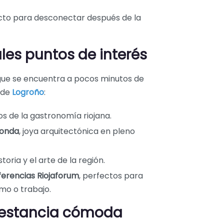
ecto para desconectar después de la
ales puntos de interés
rgue se encuentra a pocos minutos de
 de
Log
roño
:
os de la gastronomía riojana.
donda
, joya arquitectónica en pleno
toria y el arte de la región.
ferencias Riojaforum
, perfectos para
mo o trabajo.
a estancia cómoda