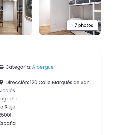
+7 photos
Categoría:
Albergue
Dirección:
120 Calle Marqués de San
Nicolás
Logroño
La Rioja
26001
España