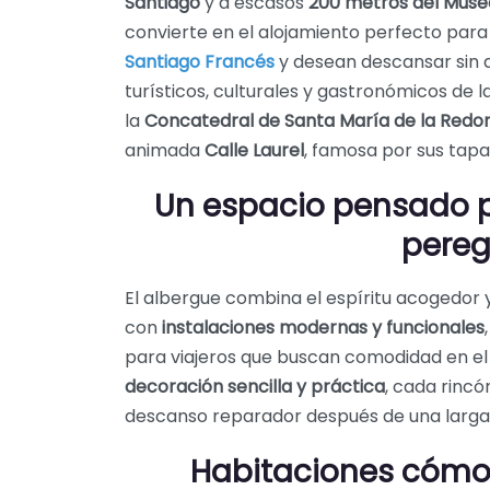
Santiago
y a escasos
200 metros del Museo
convierte en el alojamiento perfecto para
Santiago Francés
y desean descansar sin al
turísticos, culturales y gastronómicos de 
la
Concatedral de Santa María de la Redo
animada
Calle Laurel
, famosa por sus tapas
Un espacio pensado p
pereg
El albergue combina el espíritu acogedor 
con
instalaciones modernas y funcionales
para viajeros que buscan comodidad en el 
decoración sencilla y práctica
, cada rincó
descanso reparador después de una larga 
Habitaciones cómo