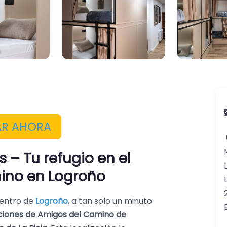
AR AHORA
 – Tu refugio en el
ino en Logroño
centro de
Log
roño
, a tan solo un minuto
ciones de Amigos del Camino de