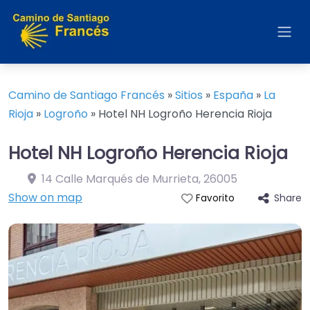
Camino de Santiago Francés
»
Sitios
»
España
»
La
Rioja
»
Logroño
»
Hotel NH Logroño Herencia Rioja
Hotel NH Logroño Herencia Rioja
14 Calle Marqués de Murrieta
,
26005
Show on map
Share
Favorito