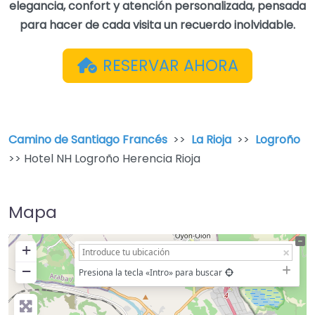
elegancia, confort y atención personalizada, pensada
para hacer de cada visita un recuerdo inolvidable.
RESERVAR AHORA
Camino de Santiago Francés
>>
La Rioja
>>
Logroño
>> Hotel NH Logroño Herencia Rioja
Mapa
+
−
Presiona la tecla «Intro» para buscar