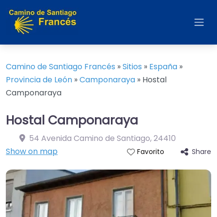
Camino de Santiago Francés
»
Sitios
»
España
»
Provincia de León
»
Camponaraya
»
Hostal
Camponaraya
Hostal Camponaraya
54 Avenida Camino de Santiago
,
24410
Show on map
Share
Favorito