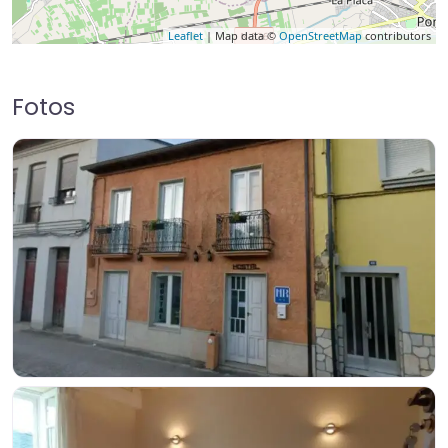
Leaflet
| Map data ©
OpenStreetMap
contributors
Fotos