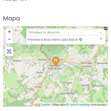
Mapa
+
−
Presiona la tecla «Intro» para buscar
Leaflet
| Map data ©
OpenStreetMap
contributors