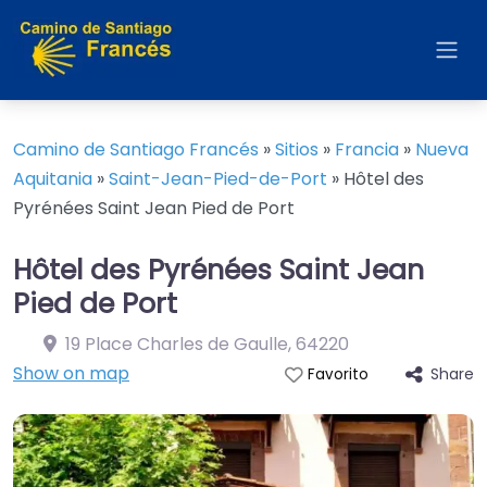
Camino de Santiago Francés
»
Sitios
»
Francia
»
Nueva
Aquitania
»
Saint-Jean-Pied-de-Port
»
Hôtel des
Pyrénées Saint Jean Pied de Port
Hôtel des Pyrénées Saint Jean
Pied de Port
19 Place Charles de Gaulle
,
64220
Show on map
Share
Favorito