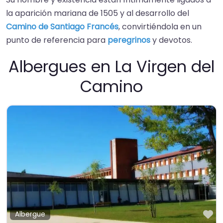
la aparición mariana de 1505 y al desarrollo del
Camino de Santiago Francés
, convirtiéndola en un
punto de referencia para
peregrinos
y devotos.
Albergues en La Virgen del
Camino
Fa
Albergue