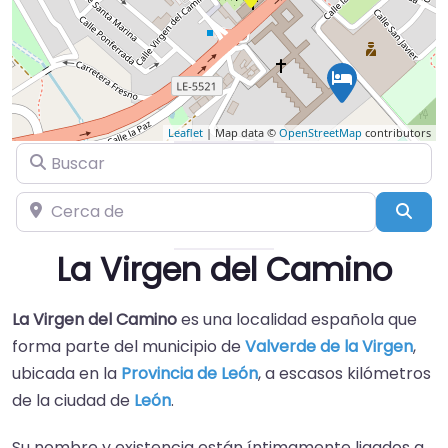
Leaflet
| Map data ©
OpenStreetMap
contributors
Buscar
Cerca de
Busc
La Virgen del Camino
La Virgen del Camino
es una localidad española que
forma parte del municipio de
Valverde de la Virgen
,
ubicada en la
Provincia de León
, a escasos kilómetros
de la ciudad de
León
.
Su nombre y existencia están íntimamente ligados a