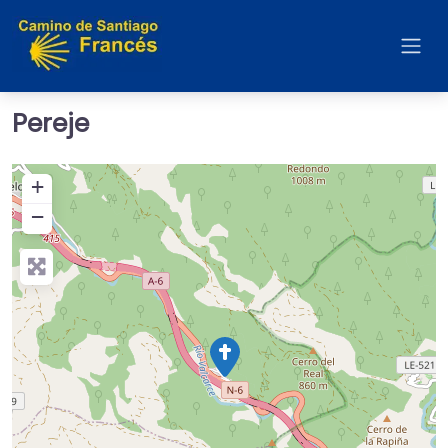
Pereje
+
−